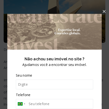
Descubra João Pessoa, a cidade onde o sol nasce primeiro!
Não achou seu imóvel no site ?
Antes das cinco da manhã, no ponto mais oriental das
Ajudamos você a encontrar seu imóvel.
Américas, João Pessoa é a primeira a ser iluminada pelo sol.
Seu nome
Imagine viver num paraíso que combina natureza exuberante
com a infraestrutura de uma cidade moderna. João Pessoa
oferece praias deslumbrantes, piscinas naturais, parques,
Telefone
restaurantes, shoppings, escolas de qualidade e ótimos
índices de segurança. Não é à toa que a capital paraibana foi