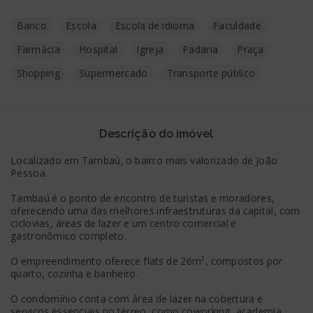
Banco
Escola
Escola de idioma
Faculdade
Farmácia
Hospital
Igreja
Padaria
Praça
Shopping
Supermercado
Transporte público
Descrição do imóvel
Localizado em Tambaú, o bairro mais valorizado de João
Pessoa.
Tambaú é o ponto de encontro de turistas e moradores,
oferecendo uma das melhores infraestruturas da capital, com
ciclovias, áreas de lazer e um centro comercial e
gastronômico completo.
O empreendimento oferece flats de 26m², compostos por
quarto, cozinha e banheiro.
O condomínio conta com área de lazer na cobertura e
serviços essenciais no térreo, como coworking, academia,