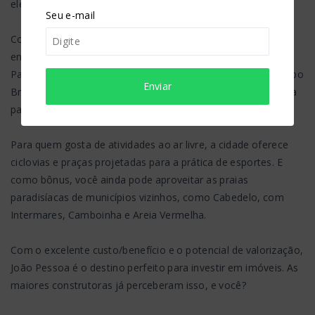
eleita o melhor lugar do Brasil para se viver.
Seu e-mail
Com praias de águas mornas e areias claras, João Pessoa
encanta. No Bessa, por exemplo, você encontra o "Caribe
Paraibano". Já nos bairros nobres de Manaíra, Tambaú e Cabo
Enviar
Branco, além das praias urbanas, há tudo o que você precisa
para viver com conforto e praticidade.
Para quem gosta de atividades ao ar livre, a cidade oferece
ciclovias e praças projetadas para a prática de esportes. E
como bônus, você ainda pode aproveitar as praias
paradisíacas de municípios vizinhos, como Cabedelo, com
Intermares, Camboinha e Areia Vermelha.
Com o excelente custo/benefício e o potencial de valorização,
João Pessoa é o destino perfeito para investir em imóveis. As
maiores construtoras já perceberam isso, e você?