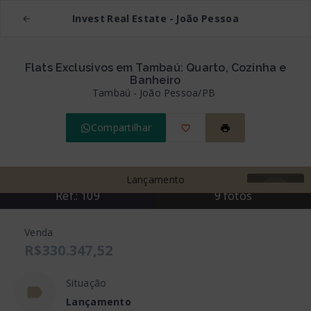
Invest Real Estate - João Pessoa
Flats Exclusivos em Tambaú: Quarto, Cozinha e
Banheiro
Tambaú - João Pessoa/PB
Compartilhar
Lançamento
Ref.:
109
9
fotos
Mais fotos
Venda
R$330.347,52
Situação
Lançamento