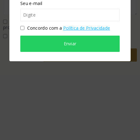
Seu e-mail
Autorizo a INTERMEDIAÇÃO deste imóvel de minha
propriedade.
Concordo com a
Política de Privacidade
Concordo com a
Política de Privacidade
Enviar
Enviar