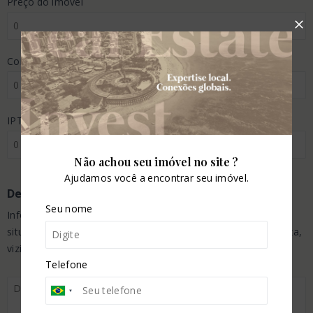
Preço do imóvel
Condomínio (R$/mês)
IPTU (R$/ano)
Não achou seu imóvel no site ?
Ajudamos você a encontrar seu imóvel.
Descreva seu imóvel
Seu nome
Informe dados para ajudar a valorizar o anúncio, como
situação do imóvel, pontos fortes do bairro em que se localiza,
vizinhança, ventilação, iluminação, etc.
Telefone