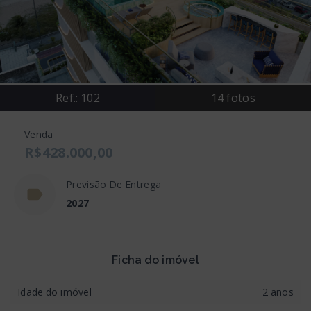
Ref.:
102
14
fotos
Venda
R$428.000,00
Previsão De Entrega
2027
Ficha do imóvel
Idade do imóvel
2 anos